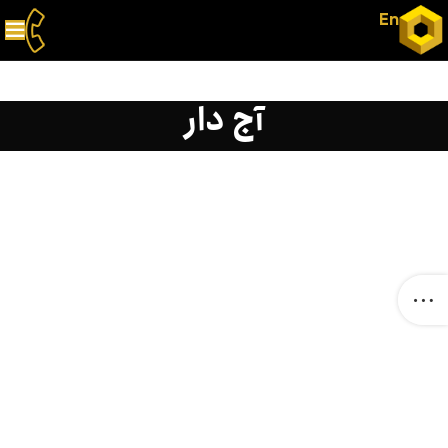
En
آج دار