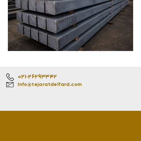
021-26293342
Info@tejaratdelfard.com