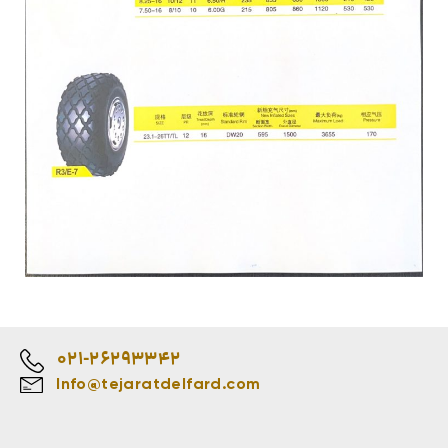
021-26293342
Info@tejaratdelfard.com